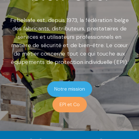
Febelsafe est, depuis 1973, la fédération belge
des fabricants, distributeurs, prestataires de
services et utilisateurs professionnels en
matière de sécurité et de bien-être. Le cœur
de métier concerne tout ce qui touche aux
équipements de protection individuelle (EPI).
Notre mission
EPI et Co