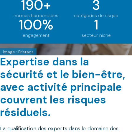
190+
3
normes harmonisées
catégories de risque
100%
1
engagement
secteur niche
Image : Fristads
Expertise dans la
sécurité et le bien-être,
avec activité principale
couvrent les risques
résiduels.
La qualification des experts dans le domaine des