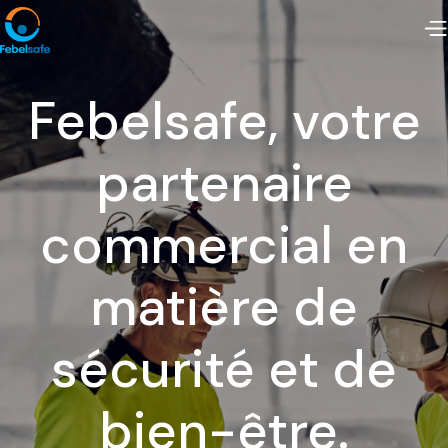
Febelsafe, votre
partenaire
commercial en
matière de
sécurité et de
bien-être.