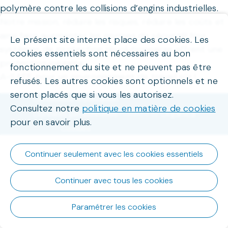
polymère contre les collisions d’engins industrielles.
Notre mission, réduire les risques, réduire les coûts et
ainsi faire augmenter les normes de sécurité! Nos
Le présent site internet place des cookies. Les
systèmes de protection révolutionnaires offrent une
cookies essentiels sont nécessaires au bon
protection inégalée.
fonctionnement du site et ne peuvent pas être
A-SAFE pour un environnement de travail sûr !
refusés. Les autres cookies sont optionnels et ne
seront placés que si vous les autorisez.
Conditions d'utilisation
Consultez notre
politique en matière de cookies
Données personnelles
Organica
Powered by
pour en savoir plus.
Cookies
Continuer seulement avec les cookies essentiels
Continuer avec tous les cookies
Paramétrer les cookies