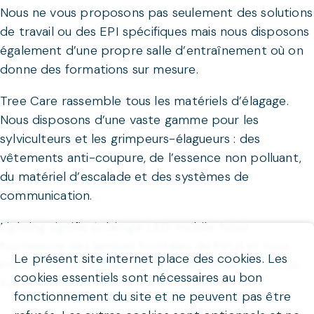
Nous ne vous proposons pas seulement des solutions
de travail ou des EPI spécifiques mais nous disposons
également d’une propre salle d’entraînement où on
donne des formations sur mesure.
Tree Care rassemble tous les matériels d’élagage.
Nous disposons d’une vaste gamme pour les
sylviculteurs et les grimpeurs-élagueurs : des
vêtements anti-coupure, de l’essence non polluant,
du matériel d’escalade et des systèmes de
communication.
Lighting signifie éclairage LED mobile. Nous
fournissons des lampes frontales de Petzl et nous
Le présent site internet place des cookies. Les
importons des projecteurs révolutionnaires LED de
cookies essentiels sont nécessaires au bon
Peli.
fonctionnement du site et ne peuvent pas être