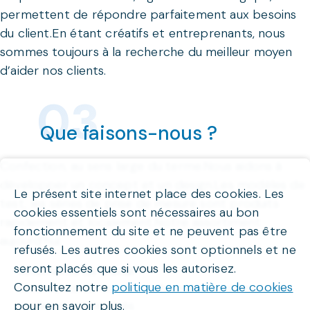
permettent de répondre parfaitement aux besoins
du client.En étant créatifs et entreprenants, nous
sommes toujours à la recherche du meilleur moyen
d’aider nos clients.
Que faisons-nous ?
Confection, au sens large du terme.Nous aidons à
développer un concept et un design.Les modèles de
Le présent site internet place des cookies. Les
test, les séries de prise de mesure sont produits
cookies essentiels sont nécessaires au bon
rapidement et localement.Notre assortiment
fonctionnement du site et ne peuvent pas être
aujourd'hui:
refusés. Les autres cookies sont optionnels et ne
seront placés que si vous les autorisez.
vêtements de travail
Consultez notre
politique en matière de cookies
vêtements de travail conformes aux normes CE
pour en savoir plus.
mailles personnalisés