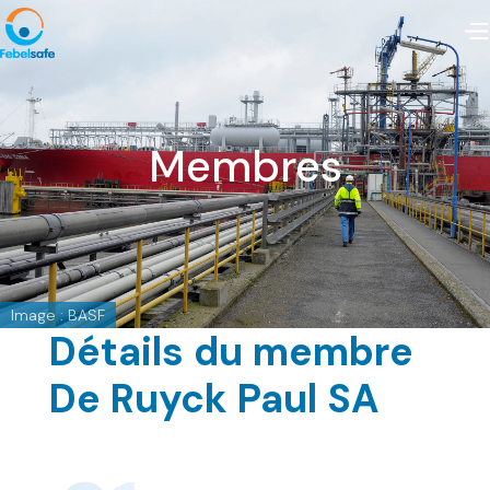
Membres
Image : BASF
Détails du membre
De Ruyck Paul SA