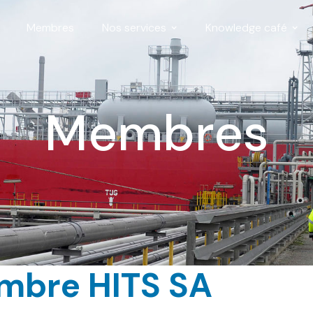
Membres
Nos services
Knowledge café
Membres
embre HITS SA