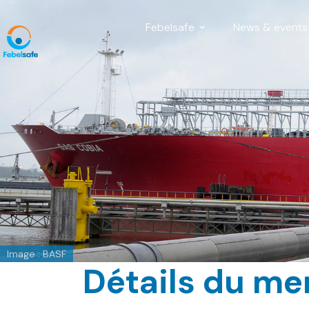
Febelsafe
News & events
Image : BASF
Détails du m