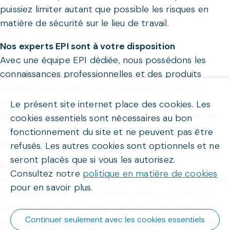
puissiez limiter autant que possible les risques en
matière de sécurité sur le lieu de travail.
Nos experts EPI sont à votre disposition
Avec une équipe EPI dédiée, nous possédons les
connaissances professionnelles et des produits
requises pour aider votre organisation. Tous nos
experts en sécurité sont des conseillers en
Le présent site internet place des cookies. Les
prévention certifiés ou des experts en sécurité qui
cookies essentiels sont nécessaires au bon
soutiennent votre personne de contact fixe dans
fonctionnement du site et ne peuvent pas être
l'élaboration du package EPI parfait.
refusés. Les autres cookies sont optionnels et ne
seront placés que si vous les autorisez.
Produits disponibles en Europe
Consultez notre
politique en matière de cookies
Votre organisation est-elle active dans plusieurs pays
pour en savoir plus.
européens ? Pas de problème ! Beaucoup de nos
produits sont disponibles dans toute l'Europe. Cela
Continuer seulement avec les cookies essentiels
nous permet de soutenir votre politique de sécurité