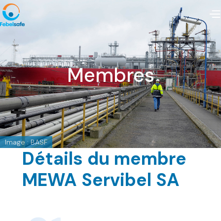
Membres
Image : BASF
Détails du membre
MEWA Servibel SA