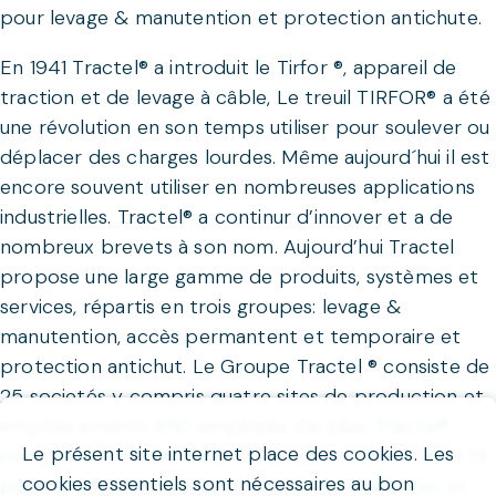
pour levage & manutention et protection antichute.
En 1941 Tractel® a introduit le Tirfor ®, appareil de
traction et de levage à câble, Le treuil TIRFOR® a été
une révolution en son temps utiliser pour soulever ou
déplacer des charges lourdes. Même aujourd´hui il est
encore souvent utiliser en nombreuses applications
industrielles. Tractel® a continur d’innover et a de
nombreux brevets à son nom. Aujourd’hui Tractel
propose une large gamme de produits, systèmes et
services, répartis en trois groupes: levage &
manutention, accès permantent et temporaire et
protection antichut. Le Groupe Tractel ® consiste de
25 societés y compris quatre sites de production et
emploie environ 950 employés. De plus, Tractel®
Le présent site internet place des cookies. Les
compte des clients dans 120 pays, des filiales dans 19
cookies essentiels sont nécessaires au bon
pays, 10 000 distributeurs dans le monde entier et