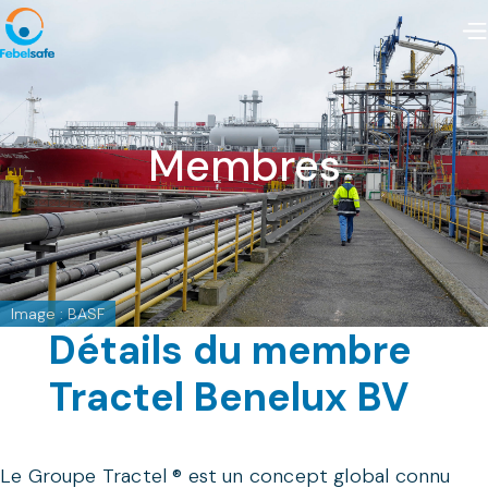
Membres
Image : BASF
Détails du membre
Tractel Benelux BV
Le Groupe Tractel ® est un concept global connu