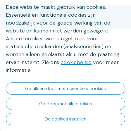
Geen details over het lid
Deze website maakt gebruik van cookies.
Gebruiksvoorwaarden
Essentiële en functionele cookies zijn
Persoonlijke gegevens
Organica
Powered by
noodzakelijk voor de goede werking van de
Cookies
website en kunnen niet worden geweigerd.
Andere cookies worden gebruikt voor
statistische doeleinden (analysecookies) en
worden alleen geplaatst als u met de plaatsing
ervan instemt. Zie ons
cookiebeleid
voor meer
informatie.
Ga alleen door met essentiële cookies
Ga door met alle cookies
De cookies instellen