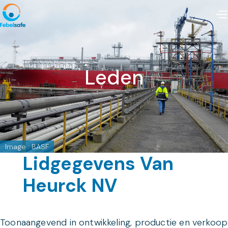
Leden
Image : BASF
Lidgegevens Van
Heurck NV
Toonaangevend in ontwikkeling, productie en verkoop