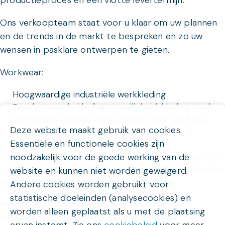
productieproces en een vlotte levertermijn.
Ons verkoopteam staat voor u klaar om uw plannen
en de trends in de markt te bespreken en zo uw
wensen in pasklare ontwerpen te gieten.
Workwear:
Hoogwaardige industriële werkkleding
Beschermende kleding en veiligheidskleding, zoals
oa. Proban, Nomex, High-visibilit, Gore-tex® etc..,
Deze website maakt gebruik van cookies.
Horeca (kleding en tafellinnen)
Essentiële en functionele cookies zijn
Andere PBM’s
noodzakelijk voor de goede werking van de
Medische kleding, kleding gezondheidszorg oa. OP-
kleding, verplegerskledij, babykleding, bedlinnen etc.
website en kunnen niet worden geweigerd.
Vrijetijdskleding (hemden, T-shirts,...) etc
Andere cookies worden gebruikt voor
statistische doeleinden (analysecookies) en
Van Heurck ontwikkelt uiteraard ook Uw eigen
worden alleen geplaatst als u met de plaatsing
imagekleding. Indien U uw kleding wenst te